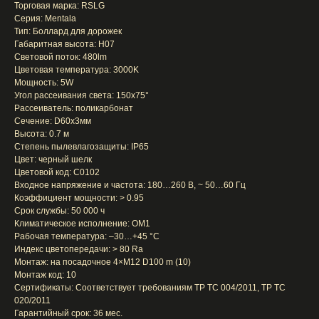
Торговая марка: RSLG
Серия: Mentala
Тип: Боллард для дорожек
Габаритная высота: H07
Световой поток: 480lm
Цветовая температура: 3000K
Мощность: 5W
Угол рассеивания света: 150x75°
Рассеиватель: поликарбонат
Сечение: D60x3мм
Выcота: 0.7 м
Степень пылевлагозащиты: IP65
Цвет: черный шелк
Цветовой код: C0102
Входное напряжение и частота: 180…260 В, ~ 50…60 Гц
Коэффициент мощности: > 0.95
Срок службы: 50 000 ч
Климатическое исполнение: ОМ1
Рабочая температура: –30…+45 °C
Индекс цветопередачи: > 80 Ra
Монтаж: на посадочное 4×M12 D100 m (10)
Монтаж код: 10
Сертификаты: Соответствует требованиям TP TC 004/2011, TP TC
020/2011
Гарантийный срок: 36 мес.