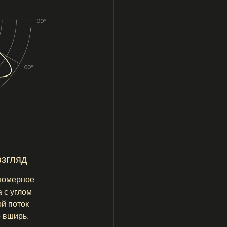
д
ое
ом
к
.