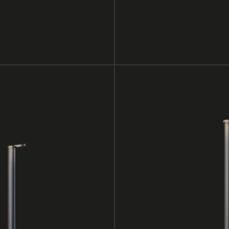
H09
Болларды 900 мм поднимают свет
и формируют уверенный, но мягкий 
на уровне шага — для прогулок, дви
навигации.