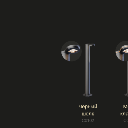
шёлк
классик
С0102
С0105