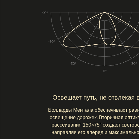
Освещает путь, не отвлекая взгля
Болларды Ментала обеспечивают равномерн
освещение дорожек. Вторичная оптика с угл
рассеивания 150×75° создает световой пото
направляя его вперед и максимально вширь