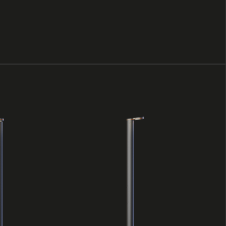
 выше
контур
жения,