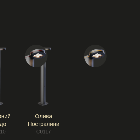
остралини
С0117