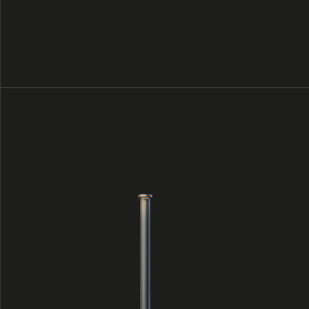
H07
Низкие болларды (700 мм) работают как
подсветка границ: дорожек, газонов,
малых архитектурных форм. Они
незаметны днём и создают световой
ритм внизу поля зрения.