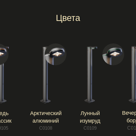
бордо
Н
алюминий
изумруд
С0110
С0108
С0109