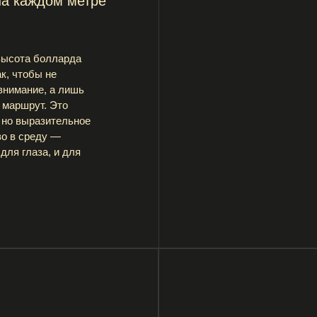
азительное
еду —
за, и для