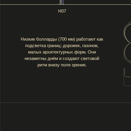
Чёрный
Медь