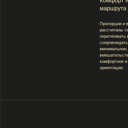
минимальное, но выр
вмешательство в ср
комфортное и для гла
ориентации.