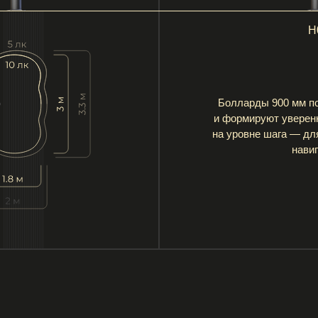
Цвета
Вечерний
Арктический
Лунный