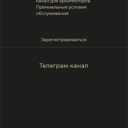
hello@rslg.ru
Написать
Офис
Екатеринбург, Цвиллинга, 4
Открыть в Яндекс картах
Получить консультацию
+7