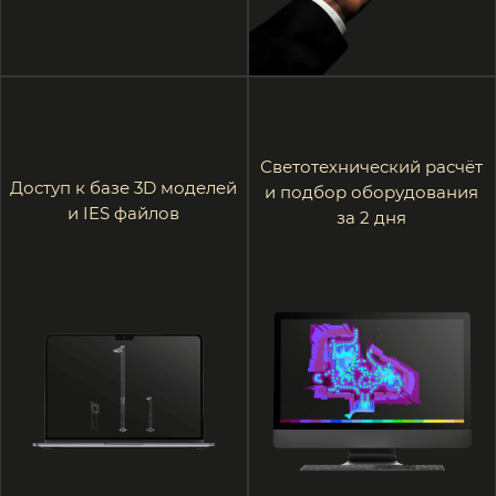
Полный каталог
Закрытые онлайн-
продукции с актуальными
презентации новых
ценами
моделей 2 раза в месяц
Доступ в закрытый
Премиальные условия
telegram канал для
обслуживания
архитекторов