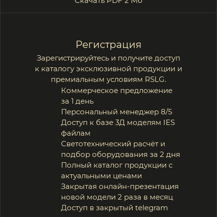
Производство
Эстетика
долговечности
+7 (929) 219-41-37
Позвонить