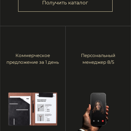
Светотехнический расчёт
Доступ к базе 3D моделей
и подбор оборудования
и IES файлов
за 2 дня