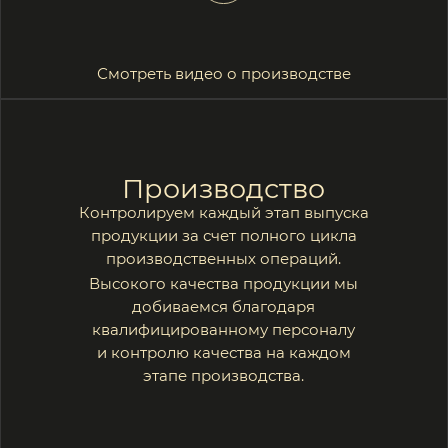
Скачать PDF 2 Мб
Регистрация
Зарегистрируйтесь и получите доступ
к каталогу эксклюзивной продукции и
премиальным условиям RSLG.
Коммерческое предложение
за 1 день
Персональный менеджер 8/5
Доступ к базе 3Д моделям IES
файлам
Светотехнический расчёт и
подбор оборудования за 2 дня
Полный каталог продукции с
актуальными ценами
Закрытая онлайн-презентация
новой модели 2 раза в месяц