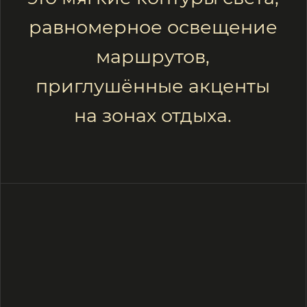
Eva
Равномерно освещает дорожки.
В светильниках Eva Quad используются
линзы 160×80°, направляющие свет чуть
вперед и растягиваящие его по ширине.
Длина светового пятна достигает 24.5
метров, а ширина — 17 метров.