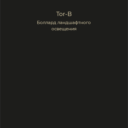
Подробнее
Tор-C
Консольные светильники
заполняющего освещения