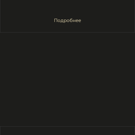
Подробнее
Tор-Б
Боллард ландшафтного
освещения