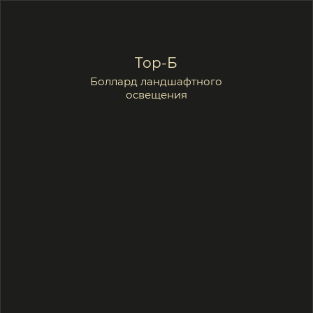
S2
Плафон светильника выполнен
из высоко светопроводимого
полимера. Это делает свечение
мягким и рассеянным.
Оно не слепит и не оставляет
в пространстве глубоких теней.