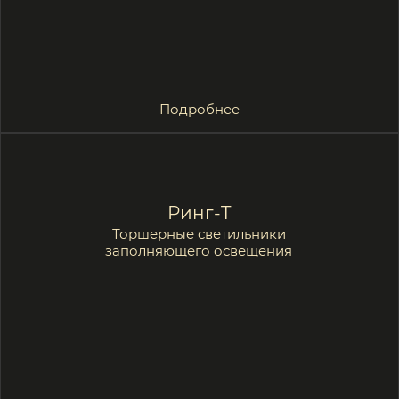
Внутреннее дворовое
пространство —
это мягкие контуры света,
равномерное освещение
маршрутов,
приглушённые акценты
на зонах отдыха.