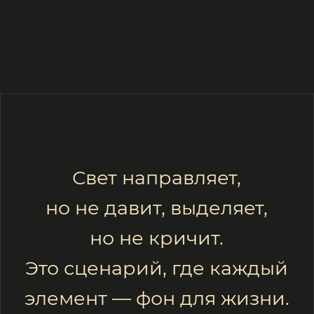
Позвонить
hello@rslg.ru
Написать
Офис
Екатеринбург, Цвиллинга, 4
Открыть в Яндекс картах
Получить консультацию