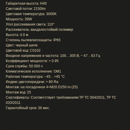
Габаритная высота: H40
Световой поток: 2150lm
Цветовая температура: 3000K
Мощность: 39W
Угол рассеивания света: 110°
Рассеиватель: вандалостойкий полимер
Выcота: 4.0 м
Степень пылевлагозащиты: IP65
Цвет: черный шелк
Цветовой код: C0102
Входное напряжение и частота: 100…305 В, ~ 47…63 Гц
Коэффициент мощности: > 0.95
Срок службы: 50 000 ч
Климатическое исполнение: ОМ1
Рабочая температура: –45…+45 °С
Индекс цветопередачи: > 80 Ra
Монтаж: на посадочное 4×M20 D250 m (25)
Монтаж код: 25
Сертификаты: Соответствует требованиям TP TC 004/2011, TP TC
020/2011
Гарантийный срок: 36 мес.