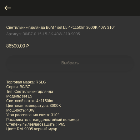
Светильник-гирлянда B0/B7 set L5 4×1150lm 3000K 40W 310°
Артикул:
B0/B7-0.15-L5-3K-40W-310-9005
86500,00
₽
Выбрать
Торговая марка: RSLG
Серия: B0/B7
Тип: Светильник-гирлянда
Модель: set L5
Световой поток: 4×1150lm
Цветовая температура: 3000K
Мощность: 40W
Угол рассеивания света: 310°
Рассеиватель: вандалостойкий полимер
Степень пылевлагозащиты: IP65
Цвет: RAL9005 черный муар