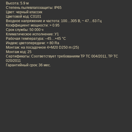
Выcота: 5.9 м
Степень пылевлагозащиты: IP65
Цвет: черный классик
Цветовой код: C0101
Входное напряжение и частота: 100…305 В, ~ 47…63 Гц
Коэффициент мощности: > 0.95
Срок службы: 50 000 ч
Климатическое исполнение: У1
Рабочая температура: –45…+45 °С
Индекс цветопередачи: > 80 Ra
Монтаж: на посадочное 4×M20 D250 m (25)
Монтаж код: 25
Сертификаты: Соответствует требованиям TP TC 004/2011, TP TC
020/2011
Гарантийный срок: 36 мес.