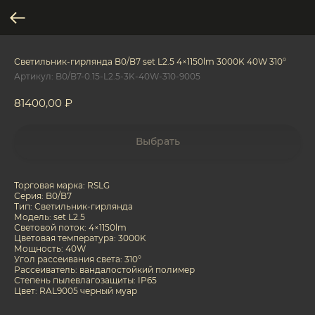
Светильник-гирлянда B0/B7 set L2.5 4×1150lm 3000K 40W 310°
Артикул:
B0/B7-0.15-L2.5-3K-40W-310-9005
81400,00
₽
Выбрать
Торговая марка: RSLG
Серия: B0/B7
Тип: Светильник-гирлянда
Модель: set L2.5
Световой поток: 4×1150lm
Цветовая температура: 3000K
Мощность: 40W
Угол рассеивания света: 310°
Рассеиватель: вандалостойкий полимер
Степень пылевлагозащиты: IP65
Цвет: RAL9005 черный муар