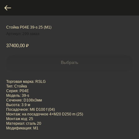
Стойка P04E 39-s 25 (M1)
Артикул:
299 заказ
37400,00
₽
Выбрать
Торговая марка: RSLG
Тип: Стойка
Серия: P04E
Модель: 39-s
Сечение: D108x3мм
Выcота: 3.9 м
Посадочное: M6 D100 f (04)
Монтаж: на посадочное 4×M20 D250 m (25)
Монтаж код: 25
Материал: сталь 20
Модификация: M1