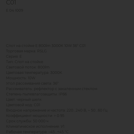
C01
E 04 1009
Выбрать
Спот на стойке E 800lm 3000K 10W 36° C01
Торговая марка: RSLG
Серия: E
Тип: Спот на стойке
Световой поток: 800lm
Цветовая температура: 3000K
Мощность: 10W
Угол рассеивания света: 36°
Рассеиватель: рефлектор с закаленным стеклом
Степень пылевлагозащиты: IP66
Цвет: черный шелк
Цветовой код: C01
Входное напряжение и частота: 220…240 В, ~ 50…60 Гц
Коэффициент мощности: > 0.95
Срок службы: 50 000 ч
Климатическое исполнение: У1
Рабочая температура: –45…+45 °С