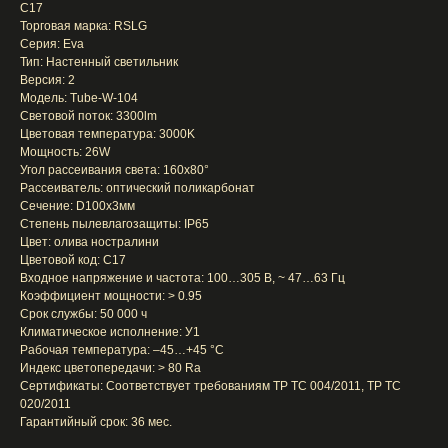
C17
Торговая марка: RSLG
Серия: Eva
Тип: Настенный светильник
Версия: 2
Модель: Tube-W-104
Световой поток: 3300lm
Цветовая температура: 3000K
Мощность: 26W
Угол рассеивания света: 160x80°
Рассеиватель: оптический поликарбонат
Сечение: D100x3мм
Степень пылевлагозащиты: IP65
Цвет: олива ностралини
Цветовой код: C17
Входное напряжение и частота: 100…305 В, ~ 47…63 Гц
Коэффициент мощности: > 0.95
Срок службы: 50 000 ч
Климатическое исполнение: У1
Рабочая температура: –45…+45 °С
Индекс цветопередачи: > 80 Ra
Сертификаты: Соответствует требованиям TP TC 004/2011, TP TC
020/2011
Гарантийный срок: 36 мес.