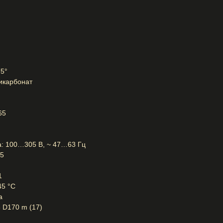
75°
икарбонат
65
а: 100…305 В, ~ 47…63 Гц
95
1
45 °С
a
 D170 m (17)