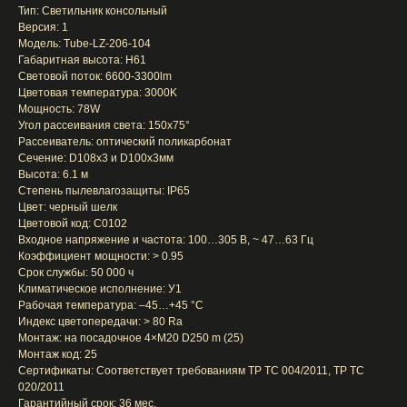
Тип: Светильник консольный
Версия: 1
Модель: Tube-LZ-206-104
Габаритная высота: H61
Световой поток: 6600-3300lm
Цветовая температура: 3000K
Мощность: 78W
Угол рассеивания света: 150x75°
Рассеиватель: оптический поликарбонат
Сечение: D108x3 и D100x3мм
Выcота: 6.1 м
Степень пылевлагозащиты: IP65
Цвет: черный шелк
Цветовой код: C0102
Входное напряжение и частота: 100…305 В, ~ 47…63 Гц
Коэффициент мощности: > 0.95
Срок службы: 50 000 ч
Климатическое исполнение: У1
Рабочая температура: –45…+45 °С
Индекс цветопередачи: > 80 Ra
Монтаж: на посадочное 4×M20 D250 m (25)
Монтаж код: 25
Сертификаты: Соответствует требованиям TP TC 004/2011, TP TC
020/2011
Гарантийный срок: 36 мес.