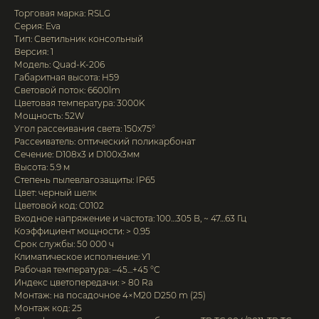
Торговая марка: RSLG
Серия: Eva
Тип: Светильник консольный
Версия: 1
Модель: Quad-K-206
Габаритная высота: H59
Световой поток: 6600lm
Цветовая температура: 3000K
Мощность: 52W
Угол рассеивания света: 150x75°
Рассеиватель: оптический поликарбонат
Сечение: D108x3 и D100x3мм
Выcота: 5.9 м
Степень пылевлагозащиты: IP65
Цвет: черный шелк
Цветовой код: C0102
Входное напряжение и частота: 100…305 В, ~ 47…63 Гц
Коэффициент мощности: > 0.95
Срок службы: 50 000 ч
Климатическое исполнение: У1
Рабочая температура: –45…+45 °С
Индекс цветопередачи: > 80 Ra
Монтаж: на посадочное 4×M20 D250 m (25)
Монтаж код: 25