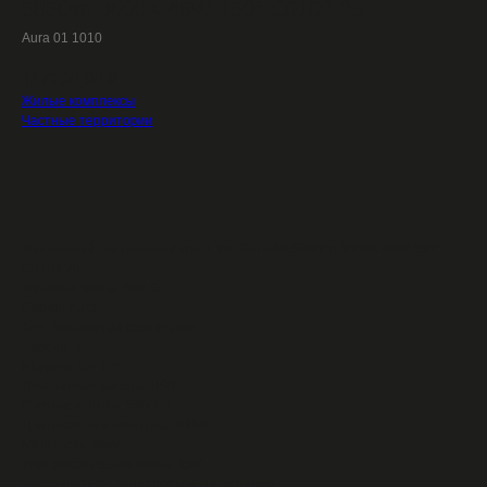
5850lm 3000K 46W 150° C0102 25
Aura 01 1010
117200,00
₽
Жилые комплексы
Частные территории
Выбрать
Торшерный светильник Аура 1 Tor-T-m H50 5850lm 3000K 46W 150°
C0102 25
Торговая марка: RSLG
Серия: Aura
Тип: Торшерный светильник
Версия: 1
Модель: Tor-T-m
Габаритная высота: H50
Световой поток: 5850lm
Цветовая температура: 3000K
Мощность: 46W
Угол рассеивания света: 150°
Рассеиватель: вандалостойкий полимер